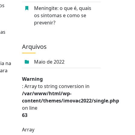
os
Meningite: o que é, quais
os sintomas e como se
prevenir?
das
Arquivos
Maio de 2022
ia na
cara
Warning
: Array to string conversion in
/var/www/html/wp-
content/themes/imovac2022/single.php
on line
63
Array