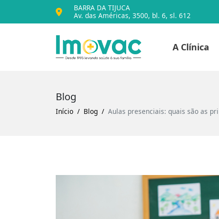
BARRA DA TIJUCA
Av. das Américas, 3500, bl. 6, sl. 612
Voltar para o iníc
A Clínica
Imovac
Blog
Início
Blog
Aulas presenciais: quais são as p