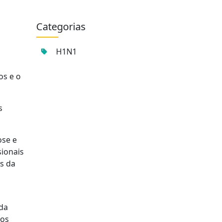
Categorias
H1N1
os e o
s
ose e
sionais
es da
 da
 os