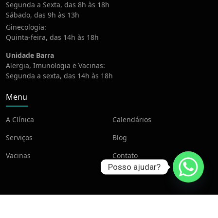
Segunda a Sexta, das 8h às 18h
Sábado, das 9h às 13h
Ginecologia:
Quinta-feira, das 14h às 18h
Unidade Barra
Alergia, Imunologia e Vacinas:
Segunda a sexta, das 14h às 18h
Menu
A Clínica
Calendários
Serviços
Blog
Vacinas
Contato
Posso ajudar?
© 2020 Imovac. Todos os direitos reservados. Desenvolvido por