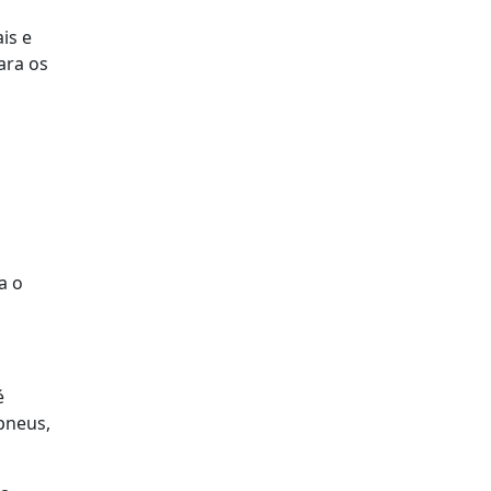
is e
ara os
a o
é
pneus,