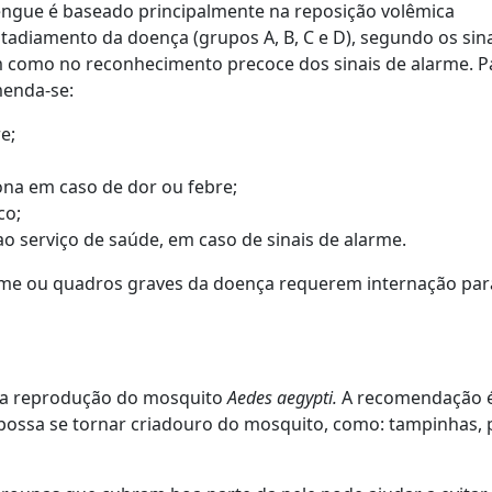
dengue é baseado principalmente na reposição volêmica
adiamento da doença (grupos A, B, C e D), segundo os sina
m como no reconhecimento precoce dos sinais de alarme. P
menda-se:
e;
ona em caso de dor ou febre;
co;
o serviço de saúde, em caso de sinais de alarme.
rme ou quadros graves da doença requerem internação par
r a reprodução do mosquito
Aedes aegypti.
A recomendação 
 possa se tornar criadouro do mosquito, como: tampinhas, 