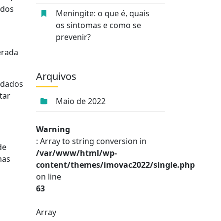
idos
Meningite: o que é, quais
os sintomas e como se
prevenir?
erada
Arquivos
idados
tar
Maio de 2022
Warning
: Array to string conversion in
de
/var/www/html/wp-
mas
content/themes/imovac2022/single.php
on line
63
Array