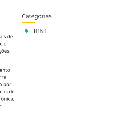
Categorias
H1N1
ais de
cio
ções,
mento
rre
do por
scos de
ônica,
r