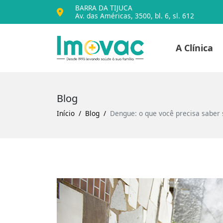
BARRA DA TIJUCA
Av. das Américas, 3500, bl. 6, sl. 612
Voltar para o iníc
A Clínica
Imovac
Blog
Início
Blog
Dengue: o que você precisa saber 