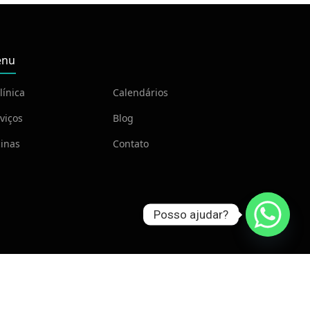
nu
línica
Calendários
viços
Blog
inas
Contato
Posso ajudar?
ria
.