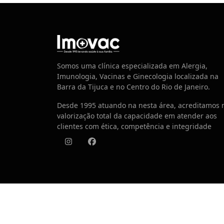
Centro de Vacinação
Somos uma clínica especializada em Alergia,
Imunologia, Vacinas e Ginecologia localizada na
Barra da Tijuca e no Centro do Rio de Janeiro.
Desde 1995 atuando na nesta área, acreditamos 
valorização total da capacidade em atender aos
clientes com ética, competência e integridade
Instagram
Facebook
© 2