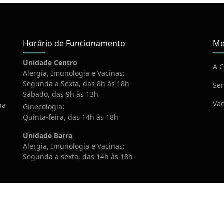
Horário de Funcionamento
Me
Unidade Centro
A C
Alergia, Imunologia e Vacinas:
Segunda a Sexta, das 8h às 18h
Ser
Sábado, das 9h às 13h
Vac
na
Ginecologia:
Quinta-feira, das 14h às 18h
Unidade Barra
Alergia, Imunologia e Vacinas:
Segunda a sexta, das 14h às 18h
020 Imovac. Todos os direitos reservados. Desenvolvido por
Webte