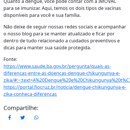
Quanto à dengue, você pode contar com a IMOVAC
para se imunizar. Aqui, temos os dois tipos de vacinas
disponíveis para você e sua família.
Não deixe de seguir nossas redes sociais e acompanhar
o nosso blog para se manter atualizado e ficar por
dentro de tudo relacionado a cuidados preventivos e
dicas para manter sua saúde protegida.
Fonte:
https://www.saude.ba.gov.br/pergunta/quais-as-
diferencas-entre-as-doencas-dengue-chikungunya-e-
zika/#:~:text=A%20Dengue%20e%20Chikungunya%20t%
https://portal.fiocruz.br/noticia/dengue-chikungunya-e-
zika-conheca-diferencas
Compartilhe:
Facebook
Twitter
WhatsApp