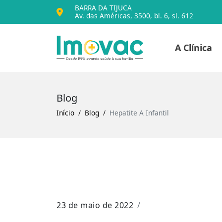
BARRA DA TIJUCA
Av. das Américas, 3500, bl. 6, sl. 612
Voltar para o iníc
A Clínica
Imovac
Blog
Início
Blog
Hepatite A Infantil
23 de maio de 2022