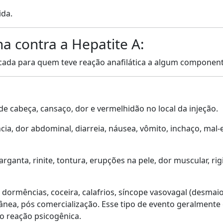
ida.
a contra a Hepatite A:
icada para quem teve reação anafilática a algum componente
 de cabeça, cansaço, dor e vermelhidão no local da injeção.
cia, dor abdominal, diarreia, náusea, vômito, inchaço, mal-
garganta, rinite, tontura, erupções na pele, dor muscular, r
 dormências, coceira, calafrios, síncope vasovagal (desmai
ânea, pós comercialização. Esse tipo de evento geralmente
o reação psicogênica.