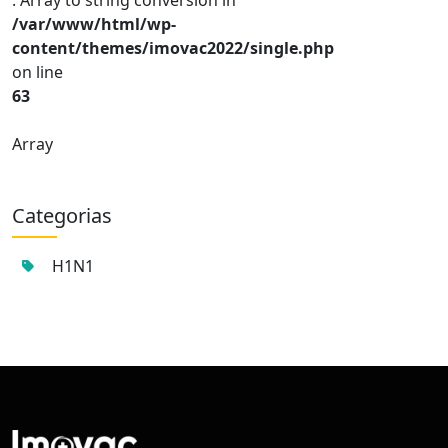
: Array to string conversion in
/var/www/html/wp-
content/themes/imovac2022/single.php
on line
63
Array
Categorias
H1N1