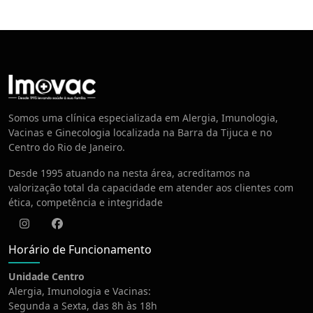
Centro de Vacinação
Somos uma clínica especializada em Alergia, Imunologia,
Vacinas e Ginecologia localizada na Barra da Tijuca e no
Centro do Rio de Janeiro.
Desde 1995 atuando na nesta área, acreditamos na
valorização total da capacidade em atender aos clientes com
ética, competência e integridade
Instagram
Facebook
Horário de Funcionamento
Unidade Centro
Alergia, Imunologia e Vacinas:
Segunda a Sexta, das 8h às 18h