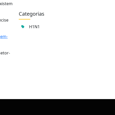
existem
Categorias
ecise
H1N1
-em-
setor-