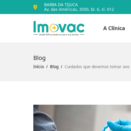
BARRA DA TIJUCA
Av. das Américas, 3500, bl. 6, sl. 612
Voltar para o iníc
A Clínica
Imovac
Blog
Início
Blog
Cuidados que devemos tomar aos e