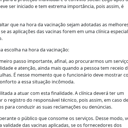
ve ser iniciado e tem extrema importância, pois assim, é
saltar que na hora da vacinação sejam adotadas as melhore
e se as aplicações das vacinas forem em uma clínica especia
o.
ua escolha na hora da vacinação:
imeiro passo importante, afinal, ao procurarmos um serviç
idade e atenção, ainda mais quando a pessoa tem receio 
ulhas. É nesse momento que o funcionário deve mostrar co
conforto a essa situação incômoda.
ilitada a atuar com esta finalidade. A clínica deverá ter um
r o registro do responsável técnico, pois assim, em caso d
s para conduzir as suas reclamações ou denúncias.
perante o público que consome os serviços. Desse modo, v
 validade das vacinas aplicadas, se os fornecedores dos