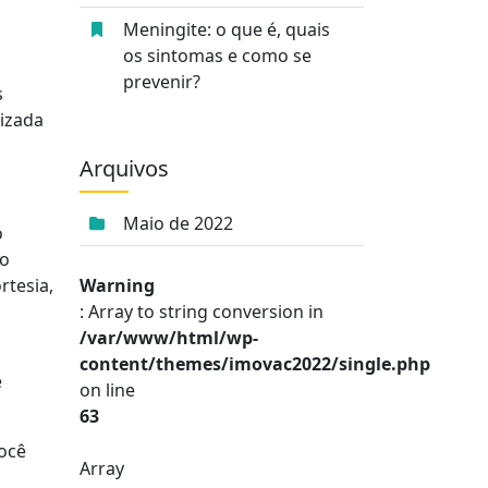
Meningite: o que é, quais
os sintomas e como se
prevenir?
s
lizada
Arquivos
Maio de 2022
o
do
rtesia,
Warning
: Array to string conversion in
/var/www/html/wp-
content/themes/imovac2022/single.php
e
on line
63
ocê
Array