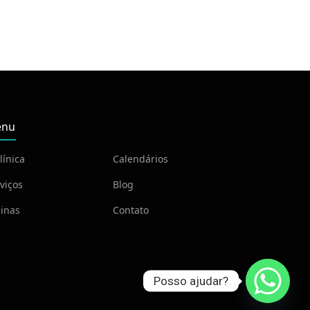
nu
línica
Calendários
viços
Blog
inas
Contato
Posso ajudar?