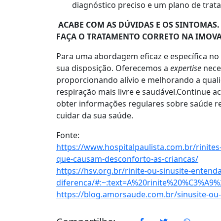
diagnóstico preciso e um plano de trat
ACABE COM AS DÚVIDAS E OS SINTOMAS.
FAÇA O TRATAMENTO CORRETO NA IMOVA
Para uma abordagem eficaz e específica no t
sua disposição. Oferecemos a
expertise
neces
proporcionando alívio e melhorando a quali
respiração mais livre e saudável.Continue
obter informações regulares sobre saúde r
cuidar da sua saúde.
Fonte:
https://www.hospitalpaulista.com.br/rinites
que-causam-desconforto-as-criancas/
https://hsv.org.br/rinite-ou-sinusite-entenda
diferenca/#:~:text=A%20rinite%20%C3%
https://blog.amorsaude.com.br/sinusite-ou-r