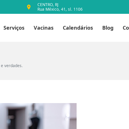
CENTRO, RJ
Rua México, 41, sl. 1106
io
Serviços
Vacinas
Calendários
Blog
Co
s e verdades.