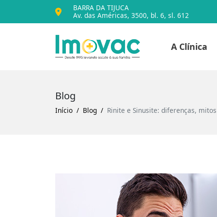
BARRA DA TIJUCA
Av. das Américas, 3500, bl. 6, sl. 612
Voltar para o iníc
A Clínica
Imovac
Blog
Início
Blog
Rinite e Sinusite: diferenças, mito