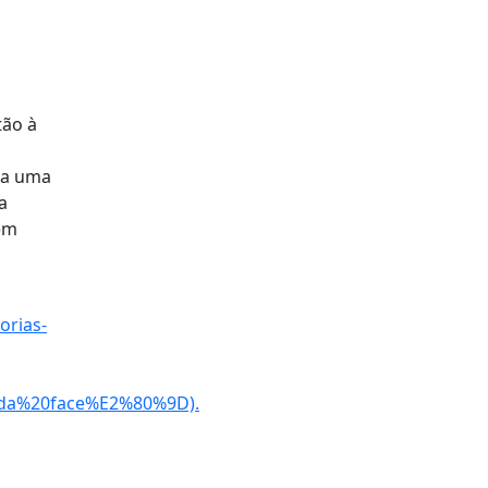
tão à
ra uma
a
 em
orias-
da%20face%E2%80%9D).