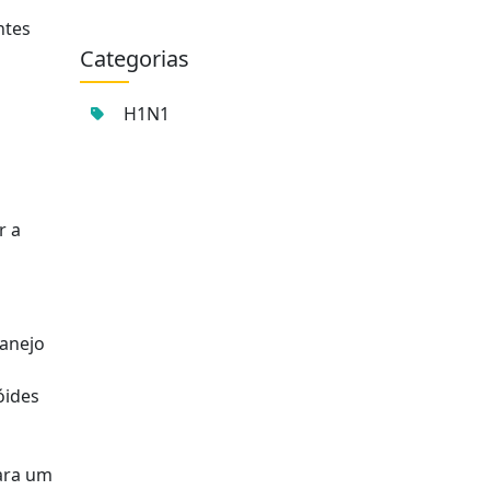
ntes
Categorias
H1N1
r a
manejo
óides
para um