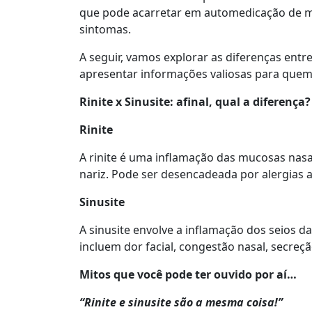
que pode acarretar em automedicação de man
sintomas.
A seguir, vamos explorar as diferenças entre
apresentar informações valiosas para quem
Rinite
x
Sinusite:
a
final, qual a diferença?
Rinite
A rinite é uma inflamação das mucosas nasai
nariz. Pode ser desencadeada por alergias a
Sinusite
A sinusite envolve a inflamação dos seios d
incluem dor facial, congestão nasal, secreção
Mitos que você pode ter ouvido por aí…
“Rinite e sinusite são a mesma coisa!”