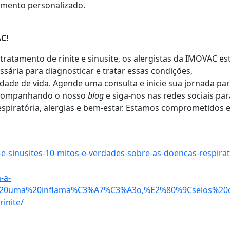
amento personalizado.
C!
ratamento de rinite e sinusite, os alergistas da IMOVAC es
sária para diagnosticar e tratar essas condições,
dade de vida. Agende uma consulta e inicie sua jornada pa
 acompanhando o nosso
blog
e siga-nos nas redes sociais par
espiratória, alergias e bem-estar. Estamos comprometidos
-e-sinusites-10-mitos-e-verdades-sobre-as-doencas-respirat
-a-
A9%20uma%20inflama%C3%A7%C3%A3o,%E2%80%9Cseios%20
inite/