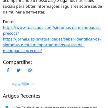
acompanhando o nosso
blog
e siga-nos nas redes
sociais para obter informações regulares sobre saúde
da mulher e bem-estar.
Fonte:
https://www.tuasaude.com/sintomas-da-menopausa-
precoce/
https://jornal.usp.br/atualidades/saber-identificar-os-
sintomas-e-muito-importante-nos-casos-de-
menopausa-precoce/
Compartilhe:
Facebook
Twitter
WhatsApp
Artigos Recentes