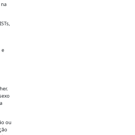
 na
ISTs,
 e
her.
 sexo
a
ão ou
ição