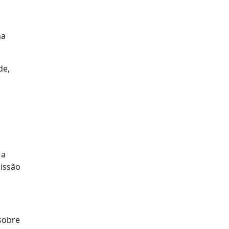
ma
de,
 a
missão
 sobre