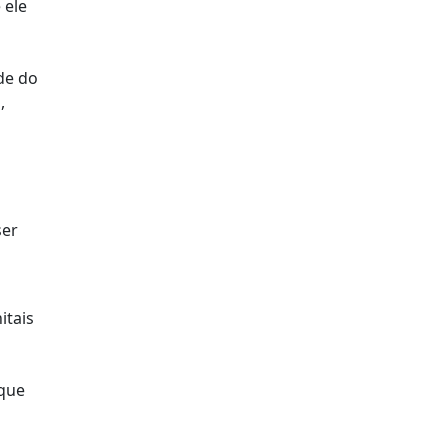
 ele
de do
,
ser
itais
 que