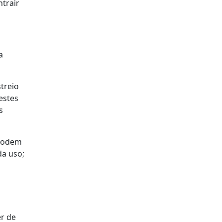
ntrair
a
treio
estes
s
 podem
da uso;
er de