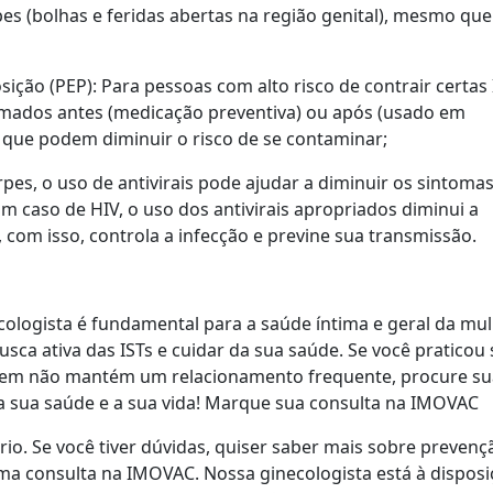
erpes (bolhas e feridas abertas na região genital), mesmo que
sição (PEP): Para pessoas com alto risco de contrair certas 
ados antes (medicação preventiva) ou após (usado em
e que podem diminuir o risco de se contaminar;
pes, o uso de antivirais pode ajudar a diminuir os sintomas
Em caso de HIV, o uso dos antivirais apropriados diminui a
 com isso, controla a infecção e previne sua transmissão.
ologista é fundamental para a saúde íntima e geral da mul
sca ativa das ISTs e cuidar da sua saúde. Se você praticou
em não mantém um relacionamento frequente, procure su
r a sua saúde e a sua vida! Marque sua consulta na IMOVAC
io. Se você tiver dúvidas, quiser saber mais sobre prevenç
ma consulta na IMOVAC. Nossa ginecologista está à dispos