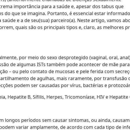
trema importância para a saúde e, apesar dos tabus que
 do que se imagina. Portanto, é essencial estar informad
 saúde e a de seu(sua) parceiro(a). Neste artigo, vamos ab
rem, quais são os principais tipos e, claro, as melhores pr
almente, por meio do sexo desprotegido (vaginal, oral, anal
issão de algumas ISTs também pode acontecer de mãe para 
ção – ou pelo contato de mucosas e pele ferida com secre
rtilhamento de agulhas, mais raramente, por transfusão 
ecções podem ser causadas por vírus, bactérias e protozoá
, Hepatite B, Sífilis, Herpes, Tricomoníase, HIV e Hepatite
m longos períodos sem causar sintomas, ou ainda, causam
 podem variar amplamente, de acordo com cada tipo de inf