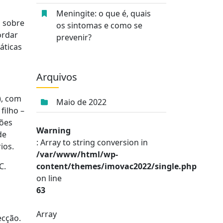
Meningite: o que é, quais
o sobre
os sintomas e como se
ordar
prevenir?
áticas
Arquivos
), com
Maio de 2022
filho –
ções
Warning
de
: Array to string conversion in
rios.
/var/www/html/wp-
 C.
content/themes/imovac2022/single.php
on line
63
Array
ecção.