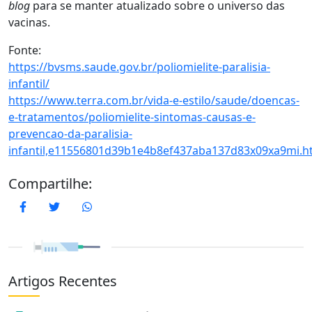
blog
para se manter atualizado sobre o universo das
vacinas.
Fonte:
https://bvsms.saude.gov.br/poliomielite-paralisia-
infantil/
https://www.terra.com.br/vida-e-estilo/saude/doencas-
e-tratamentos/poliomielite-sintomas-causas-e-
prevencao-da-paralisia-
infantil,e11556801d39b1e4b8ef437aba137d83x09xa9mi.h
Compartilhe:
Facebook
Twitter
WhatsApp
Artigos Recentes