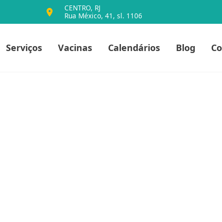
CENTRO, RJ
Rua México, 41, sl. 1106
io
Serviços
Vacinas
Calendários
Blog
Co