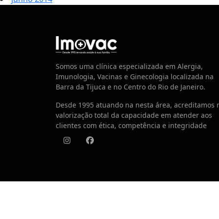
Centro de Vacinação
Somos uma clínica especializada em Alergia,
Imunologia, Vacinas e Ginecologia localizada na
Barra da Tijuca e no Centro do Rio de Janeiro.
Desde 1995 atuando na nesta área, acreditamos 
valorização total da capacidade em atender aos
clientes com ética, competência e integridade
Instagram
Facebook
© 2