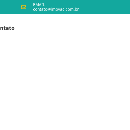
EMAIL
contato@imovac.com.br
ntato