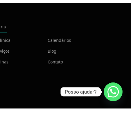
nu
línica
Calendários
viços
Blog
inas
Contato
Posso ajudar?
ria
.