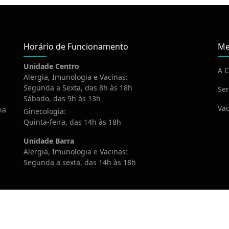
Horário de Funcionamento
Me
Unidade Centro
A C
Alergia, Imunologia e Vacinas:
Segunda a Sexta, das 8h às 18h
Ser
Sábado, das 9h às 13h
Vac
na
Ginecologia:
Quinta-feira, das 14h às 18h
Unidade Barra
Alergia, Imunologia e Vacinas:
Segunda a sexta, das 14h às 18h
020 Imovac. Todos os direitos reservados. Desenvolvido por
Webte