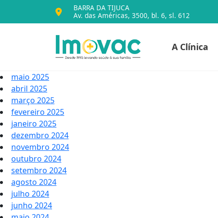
BARRA DA TIJUCA
Av. das Américas, 3500, bl. 6, sl. 612
Voltar para o iníc
A Clínica
Imovac
maio 2025
abril 2025
março 2025
fevereiro 2025
janeiro 2025
dezembro 2024
novembro 2024
outubro 2024
setembro 2024
agosto 2024
julho 2024
junho 2024
maio 2024