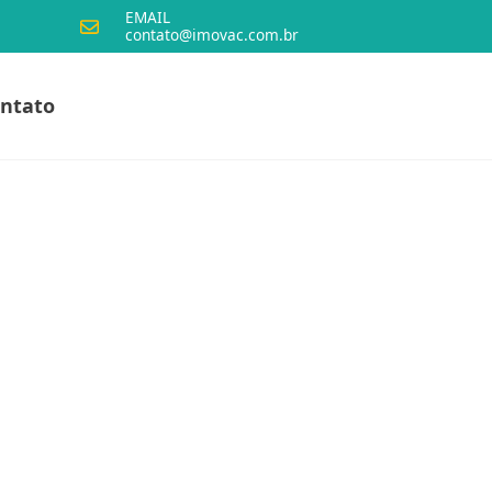
EMAIL
contato@imovac.com.br
ntato