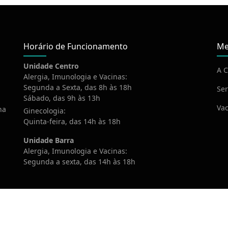
Horário de Funcionamento
Me
Unidade Centro
A C
Alergia, Imunologia e Vacinas:
Segunda a Sexta, das 8h às 18h
Ser
Sábado, das 9h às 13h
Vac
na
Ginecologia:
Quinta-feira, das 14h às 18h
Unidade Barra
Alergia, Imunologia e Vacinas:
Segunda a sexta, das 14h às 18h
020 Imovac. Todos os direitos reservados. Desenvolvido por
Webte