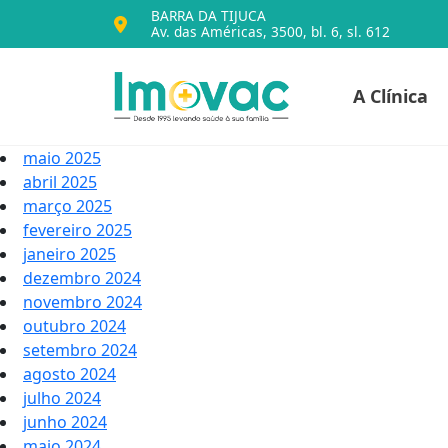
BARRA DA TIJUCA
Av. das Américas, 3500, bl. 6, sl. 612
Voltar para o iníc
A Clínica
Imovac
maio 2025
abril 2025
março 2025
fevereiro 2025
janeiro 2025
dezembro 2024
novembro 2024
outubro 2024
setembro 2024
agosto 2024
julho 2024
junho 2024
maio 2024