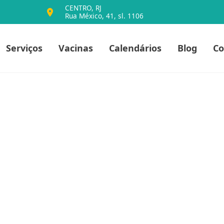
CENTRO, RJ
Rua México, 41, sl. 1106
io
Serviços
Vacinas
Calendários
Blog
Co