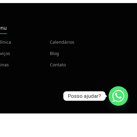
nu
línica
Calendários
viços
Blog
inas
Contato
Posso ajudar?
ria
.