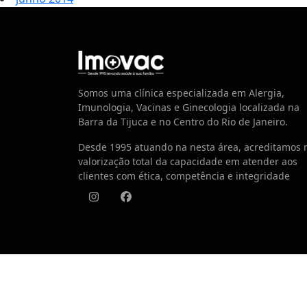
Centro de Vacinação
Somos uma clínica especializada em Alergia,
Imunologia, Vacinas e Ginecologia localizada na
Barra da Tijuca e no Centro do Rio de Janeiro.
Desde 1995 atuando na nesta área, acreditamos 
valorização total da capacidade em atender aos
clientes com ética, competência e integridade
Instagram
Facebook
© 2