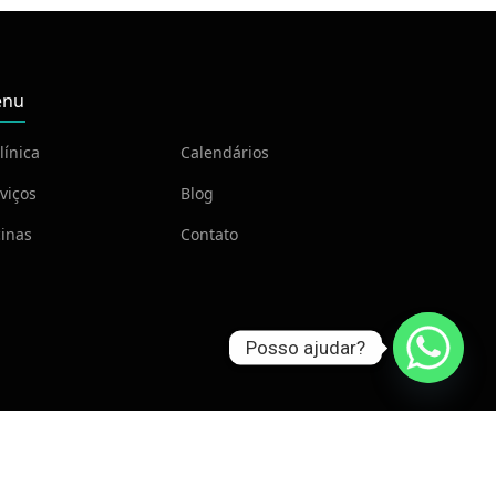
nu
línica
Calendários
viços
Blog
inas
Contato
Posso ajudar?
ria
.