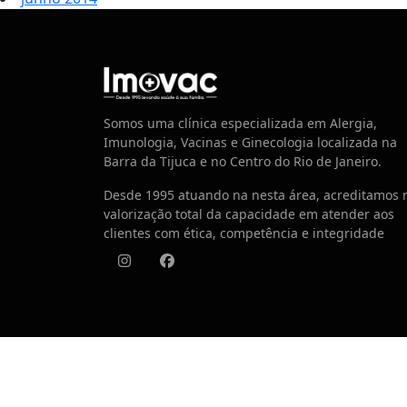
Centro de Vacinação
Somos uma clínica especializada em Alergia,
Imunologia, Vacinas e Ginecologia localizada na
Barra da Tijuca e no Centro do Rio de Janeiro.
Desde 1995 atuando na nesta área, acreditamos 
valorização total da capacidade em atender aos
clientes com ética, competência e integridade
Instagram
Facebook
© 2