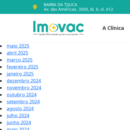
BARRA DA TIJUCA
Av. das Américas, 3500, bl. 6, sl. 612
Voltar para o iníc
A Clínica
Imovac
maio 2025
abril 2025
março 2025
fevereiro 2025
janeiro 2025
dezembro 2024
novembro 2024
outubro 2024
setembro 2024
agosto 2024
julho 2024
junho 2024
maio 2024