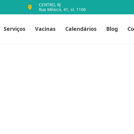
CENTRO, RJ
Rua México, 41, sl. 1106
io
Serviços
Vacinas
Calendários
Blog
Co