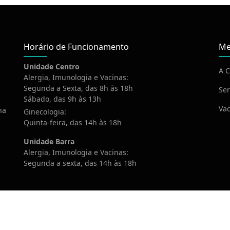
Horário de Funcionamento
Me
Unidade Centro
A C
Alergia, Imunologia e Vacinas:
Segunda a Sexta, das 8h às 18h
Ser
Sábado, das 9h às 13h
Vac
na
Ginecologia:
Quinta-feira, das 14h às 18h
Unidade Barra
Alergia, Imunologia e Vacinas:
Segunda a sexta, das 14h às 18h
020 Imovac. Todos os direitos reservados. Desenvolvido por
Webte