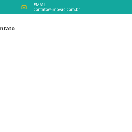
EMAIL
contato@imovac.com.br
ntato